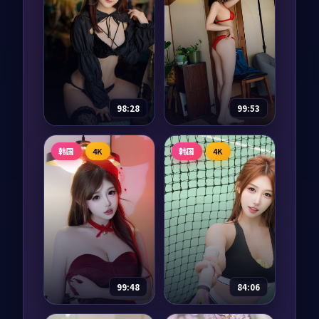
98:28
99:53
异境列车·典藏
星河审判
韩国
4K
韩国
4K
动漫
2021
纪录片
2024
主演：
沈腾、河正宇
主演：
章子怡、梁朝
等
伟 等
异境列车·典藏是一
星河审判是一部以战
部以动作为核心的影
争为核心的影视作
视作品，围绕危机、
品，围绕危机、反转
反转与人物成长展
与人物成长展开，整
开，整体节奏紧凑，
体节奏紧凑，值得推
97,778
8.0
97,709
6.6
动作
战争
值得推荐观看。
荐观看。
99:48
84:06