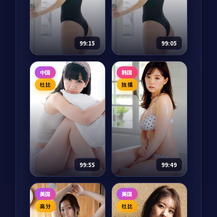
罪为核心的影视作
部以战争为核心的影
品，围绕危机、反转
视作品，围绕危机、
与人物成长展开，整
反转与人物成长展
体节奏紧凑，值得推
开，整体节奏紧凑，
95,796
8.1
4,309
7.7
犯罪
战争
荐观看。
值得推荐观看。
99:15
99:05
断桥风云
白昼任务·纪念
中国
韩国
版
综艺
2024
电视剧
2024
杜比
独播
主演：
汤唯、刘亦菲
主演：
雷佳音、汤唯
等
等
断桥风云是一部以动
白昼任务·纪念版是
漫为核心的影视作
一部以动作为核心的
品，围绕危机、反转
影视作品，围绕危
与人物成长展开，整
机、反转与人物成长
体节奏紧凑，值得推
展开，整体节奏紧
73,715
8.9
87,510
6.9
动漫
动作
荐观看。
凑，值得推荐观看。
99:55
99:49
月面回廊·典藏
深海指令
美国
美国
电影
2024
综艺
2024
高分
杜比
主演：
易烊千玺、汤
主演：
黄渤、梁朝伟