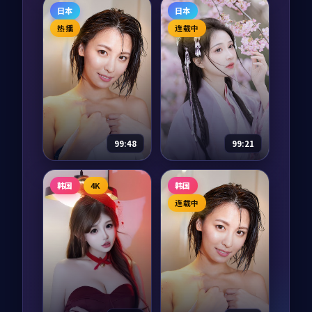
长夜降临·典藏
我家的小日子
日本
日本
综艺
2019
综艺
2025
热播
连载中
主演：
易烊千玺、雷
主演：
朴宝剑、金高
佳音 等
银 等
长夜降临·典藏是一
四位常年外景拍摄的
部以冒险为核心的影
演员，被要求在镜头
视作品，围绕危机、
前过整整十二周「不
反转与人物成长展
出门」的家居生活。
开，整体节奏紧凑，
一日三餐、整理衣
97,610
8.9
97,499
8.6
冒险
喜剧
值得推荐观看。
柜、阳台种菜，把综
99:48
99:21
艺还给「家」。
雾岛档案
暗夜剧场·典藏
韩国
4K
韩国
动漫
2015
纪录片
2024
连载中
主演：
汤唯、刘亦菲
主演：
章子怡、沈腾
等
等
雾岛档案是一部以悬
暗夜剧场·典藏是一
疑为核心的影视作
部以科幻为核心的影
品，围绕危机、反转
视作品，围绕危机、
与人物成长展开，整
反转与人物成长展
体节奏紧凑，值得推
开，整体节奏紧凑，
97,451
8.0
97,387
7.9
悬疑
科幻