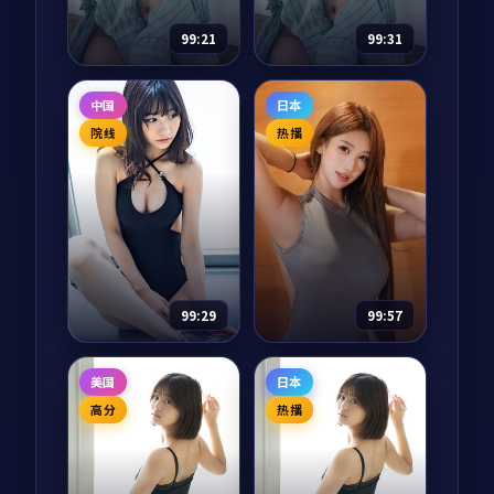
85,324
8.6
剧情
来。故乡像一杯放久
一日三餐、整理衣
97,499
8.6
喜剧
了的茶，他们慢慢把
柜、阳台种菜，把综
99:21
99:31
它重新泡热。
艺还给「家」。
雪后的告白
月面任务·典藏
中国
日本
电影
2025
综艺
2024
院线
热播
主演：
朴宝剑、金高
主演：
沈腾、章子怡
银 等
等
江原道滑雪场救援队
月面任务·典藏是一
员李俊浩在一场暴风
部以犯罪为核心的影
雪中救下了一个不愿
视作品，围绕危机、
告诉名字的女人。第
反转与人物成长展
二天天亮，她已不见
开，整体节奏紧凑，
75,584
8.5
74,874
7.2
爱情
犯罪
踪影，只留下一封写
值得推荐观看。
99:29
99:57
给「下一场雪」的告
白。
终局入口
天际行动·典藏
美国
日本
电视剧
2024
电视剧
2024
高分
热播
主演：
黄渤、易烊千
主演：
木村拓哉、雷
玺 等
佳音 等
终局入口是一部以犯
天际行动·典藏是一