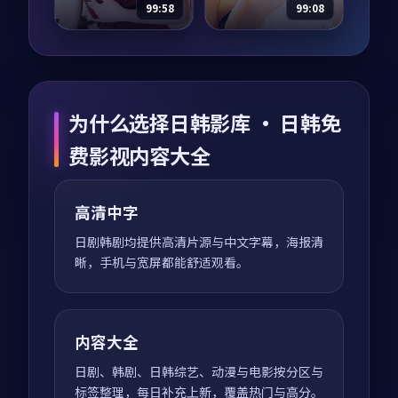
荐观看。
值得推荐观看。
99:58
99:08
深海余震
异境潜伏·典藏
电视剧
2017
综艺
2015
主演：
张译、雷佳音
主演：
章子怡、周迅
为什么选择日韩影库 · 日韩免
等
等
深海余震是一部以犯
异境潜伏·典藏是一
费影视内容大全
罪为核心的影视作
部以喜剧为核心的影
品，围绕危机、反转
视作品，围绕危机、
与人物成长展开，整
反转与人物成长展
高清中字
体节奏紧凑，值得推
开，整体节奏紧凑，
97,333
8.5
97,314
8.1
犯罪
喜剧
荐观看。
值得推荐观看。
日剧韩剧均提供高清片源与中文字幕，海报清
晰，手机与宽屏都能舒适观看。
内容大全
日剧、韩剧、日韩综艺、动漫与电影按分区与
标签整理，每日补充上新，覆盖热门与高分。