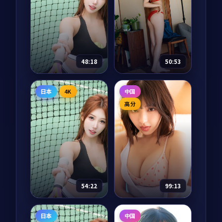
1936 年从上海到延安
从长安到撒马尔罕、
的「千里护图」秘密
从骆驼到中欧班列，
任务中，三个本毫不
十二集纪录片把两千
相干的男女肩负把一
年的丝绸之路重新走
卷珍贵山河图安全送
了一遍。每一集都从
87,759
8.6
69,239
9.0
战争
剧情
达的责任。一路上每
一件文物开始，回到
一寸山河，都是被付
正在重新连接的当
48:18
50:53
出过代价的故...
下。
海风从南来
山海有归人
日本
4K
中国
电视剧
2025
电视剧
2025
高分
主演：
长泽雅美、阿
主演：
吴京、刘亦菲
部宽 等
等
冲绳石垣岛的潜水教
《山海经》记载的
练志保收到一份来自
「归人」在 2087 年的
神户的旧明信片，落
近未来再次现身，一
款人正是十二年前在
名考古学者在云南古
岛上失踪的初恋。一
滇国遗址中破译出他
85,811
8.7
83,376
8.6
爱情
科幻
封封慢慢寄到的明信
们留下的归航路径。
54:22
99:13
片，把太平洋的风温
一场跨越上古与近未
柔地吹回岸边。
来的冒险，重...
银河奇旅
北纬23度的春天
日本
中国