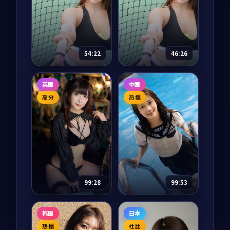
从骆驼到中欧班列，
冲绳石垣岛的潜水教
十二集纪录片把两千
练志保收到一份来自
年的丝绸之路重新走
神户的旧明信片，落
了一遍。每一集都从
款人正是十二年前在
69,239
9.0
剧情
一件文物开始，回到
岛上失踪的初恋。一
85,811
8.7
爱情
正在重新连接的当
封封慢慢寄到的明信
54:22
46:26
下。
片，把太平洋的风温
柔地吹回岸边。
银河奇旅
千里江山图
英国
中国
动漫
2025
电视剧
2025
高分
热播
主演：
神谷浩史、花
主演：
张译、王凯 等
泽香菜 等
1936 年从上海到延安
宇宙历 273 年，地球
的「千里护图」秘密
少年宿星因为一次实
任务中，三个本毫不
验事故意外被传送到
相干的男女肩负把一
银河系另一端，他需
卷珍贵山河图安全送
87,759
8.6
战争
要在 365 天内集齐七
达的责任。一路上每
63,395
8.7
科幻
块碎片回到地球。每
一寸山河，都是被付
99:28
99:53
一站他都遇到了一个
出过代价的故...
本不该...
逆光航线·典藏
月面档案
韩国
日本
动漫
2022
综艺
2017
热播
杜比