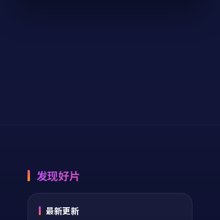
动漫
2024
电影
2024
主演：
黄渤、雷佳音
主演：
木村拓哉、刘
等
亦菲 等
终局入口·典藏是一
异境之城是一部以悬
部以爱情为核心的影
疑为核心的影视作
视作品，围绕危机、
品，围绕危机、反转
反转与人物成长展
与人物成长展开，整
开，整体节奏紧凑，
体节奏紧凑，值得推
10,038
6.2
71,090
8.6
爱情
悬疑
值得推荐观看。
荐观看。
发现好片
最新更新