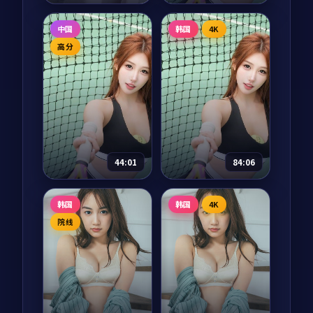
拆开。
南武林的暗流。
春日告别
异世界面包店
中国
韩国
4K
电影
2025
动漫
2025
高分
主演：
孙艺珍、李秉
主演：
花江夏树、茅
宪 等
野爱衣
济州岛的春天来得很
东京下町的小面包师
慢，离婚律师徐妍熙
傅悠太在烤箱前打了
却在这一年突然决定
个盹，醒来发现自己
从首尔搬来。一位老
穿越到了一个面包失
海女、一座废弃灯
传 200 年的异世界。
68,766
8.6
65,343
8.6
爱情
喜剧
塔、一段被她遗忘的
他用一袋酵母、一双
44:01
84:06
少女夏天，逐一从海
手，在魔王城下开起
风里苏醒。
了第一家面包...
故里
我家的小日子
韩国
韩国
4K
电视剧
2025
综艺
2025
院线
主演：
张译、海清 等
主演：
朴宝剑、金高
银 等
山西汾阳老城的最后
一辆夜班绿皮火车开
四位常年外景拍摄的
行前一年，三个本已
演员，被要求在镜头
离开的中年人因父母
前过整整十二周「不
的一封电报先后回
出门」的家居生活。