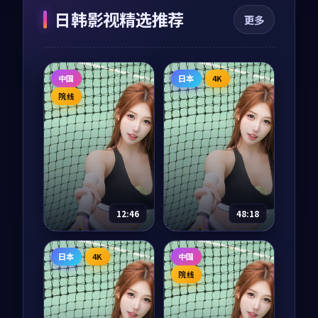
日韩影视精选推荐
更多
中国
日本
4K
院线
12:46
48:18
我们的丝绸之路
海风从南来
日本
4K
中国
纪录片
2025
电视剧
2025
院线
主演：
任达华、陈坤
主演：
长泽雅美、阿
部宽 等
从长安到撒马尔罕、