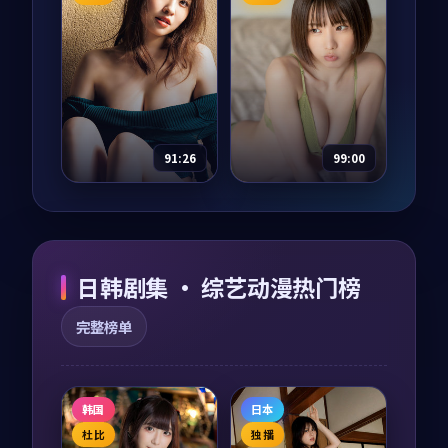
主演：
雷佳音、刘亦
主演：
黄渤、河正宇
菲 等
等
逆光航线·典藏是一
月面档案是一部以喜
部以犯罪为核心的影
剧为核心的影视作
视作品，围绕危机、
品，围绕危机、反转
反转与人物成长展
与人物成长展开，整
开，整体节奏紧凑，
体节奏紧凑，值得推
59,013
9.5
37,879
9.5
犯罪
喜剧
值得推荐观看。
荐观看。
91:26
99:00
星河回廊
白昼回廊·纪念
版
电影
2016
综艺
2022
主演：
雷佳音、刘亦
主演：
周迅、易烊千
日韩剧集 · 综艺动漫热门榜
菲 等
玺 等
星河回廊是一部以犯
白昼回廊·纪念版是
完整榜单
罪为核心的影视作
一部以喜剧为核心的
品，围绕危机、反转
影视作品，围绕危
与人物成长展开，整
机、反转与人物成长
体节奏紧凑，值得推
展开，整体节奏紧
72,658
9.5
91,363
9.5
犯罪
喜剧
荐观看。
凑，值得推荐观看。
韩国
日本
杜比
独播