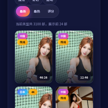
最新
最热
评分
当前类型共
3100
部，展示前
24
部
中国
中国
院线
院线
46:26
12:46
千里江山图
我们的丝绸之路
日本
4K
中国
电视剧
2025
纪录片
2025
院线
主演：
张译、王凯 等
主演：
任达华、陈坤