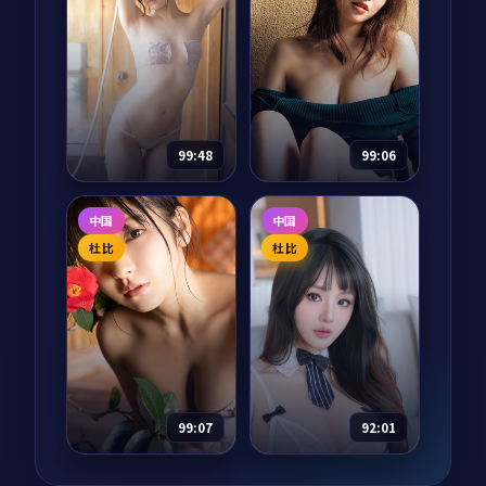
唯 等
等
月面回廊·典藏是一
深海指令是一部以爱
部以犯罪为核心的影
情为核心的影视作
视作品，围绕危机、
品，围绕危机、反转
反转与人物成长展
与人物成长展开，整
开，整体节奏紧凑，
体节奏紧凑，值得推
50,724
7.9
43,950
9.0
犯罪
爱情
值得推荐观看。
荐观看。
99:48
99:06
狂潮航线·典藏
海上钢琴师·再
中国
中国
见1900
电影
2024
电影
2024
杜比
杜比
主演：
刘亦菲、汤唯
主演：
蒂莫西·查拉
等
梅、弗洛伦斯·皮尤
狂潮航线·典藏是一
在传奇钢琴师 1900 拒
部以冒险为核心的影
绝下船的传说之后，
视作品，围绕危机、
他十六岁的学徒艾莉
反转与人物成长展
斯接过钢琴，独自驶
开，整体节奏紧凑，
向新大陆。一段全新
94,758
6.6
68,279
8.3
冒险
剧情
值得推荐观看。
的航海传奇，把海与
99:07
92:01
音乐再次推到极致。
终局入口·典藏
异境之城