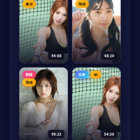
动漫
2025
电影
2025
高分
院线
主演：
神谷浩史、花
主演：
周冬雨、朱亚
泽香菜 等
文 等
宇宙历 273 年，地球
云南红河谷的国境小
少年宿星因为一次实
城，咖啡庄园女主人
验事故意外被传送到
在春天迎来一位失忆
银河系另一端，他需
的旅客。他唯一记得
要在 365 天内集齐七
的信息只有「北纬 23
63,395
8.7
73,636
8.6
科幻
剧情
块碎片回到地球。每
度」。一个春天的相
44:08
48:20
一站他都遇到了一个
处，让两个迷路的人
本不该...
各自找到归途...
春天的第一封信
春夜江湖记
韩国
日本
4K
电视剧
2025
电视剧
2025
院线
主演：
长泽雅美、苍
主演：
章子怡、吴磊
井优 等
等
横滨港的小邮局每年
南宋绍兴年间，临安
三月一日会开放收寄
城外的「春夜阁」是
「春信」的服务。今
江湖人歇脚的中转
年第一封投递出的
站。茶博士苏婵儿每
「春信」从一封寻人
晚听到的传奇，从一
90,681
8.6
78,993
8.4
剧情
动作
启事开始，把一段被
个剑客失踪的春雨之
99:23
54:30
搁置的家族秘密慢慢
夜开始，串起整个江